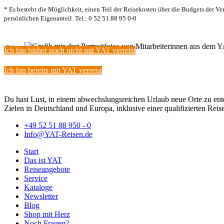
* Es besteht die Möglichkeit, einen Teil der Reisekosten über die Budgets der 
persönlichen Eigenanteil. Tel.: 0 52 51.88 95 0-0
Bitte wähle eine der Optionen:
Ich bin bisher noch nicht mit YAT verreist
Ich bin bereits mit YAT verreist
Du hast Lust, in einem abwechslungsreichen Urlaub neue Orte zu en
Zielen in Deutschland und Europa, inklusive einer qualifizierten Reise
+49 52 51 88 950 - 0
Info@YAT-Reisen.de
Start
Das ist YAT
Reiseangebote
Service
Kataloge
Newsletter
Blog
Shop mit Herz
Noch Fragen?