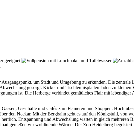
er Ausgangspunkt, um Stadt und Umgebung zu erkunden. Die zentrale Lag
Abwechslung gesorgt: Kicker und Tischtennisplatten laden zu kleinen 
gnungen ist. Die Herberge verbindet gemütliches Flair mit lebendiger 
ner Gassen, Geschäfte und Cafés zum Flanieren und Shoppen. Hoch über 
über den Neckar. Mit der Bergbahn geht es auf den Königstuhl, von wo 
fach herrlich. Entspannung und Abwechslung warten in gleich mehreren
bad genießen wir wohltuende Wärme. Der Zoo Heidelberg begeistert mi