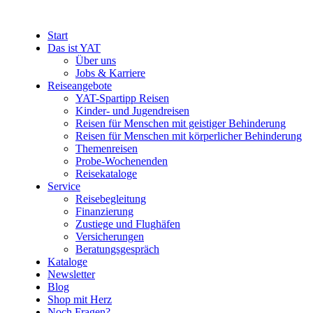
Start
Das ist YAT
Über uns
Jobs & Karriere
Reiseangebote
YAT-Spartipp Reisen
Kinder- und Jugendreisen
Reisen für Menschen mit geistiger Behinderung
Reisen für Menschen mit körperlicher Behinderung
Themenreisen
Probe-Wochenenden
Reisekataloge
Service
Reisebegleitung
Finanzierung
Zustiege und Flughäfen
Versicherungen
Beratungsgespräch
Kataloge
Newsletter
Blog
Shop mit Herz
Noch Fragen?