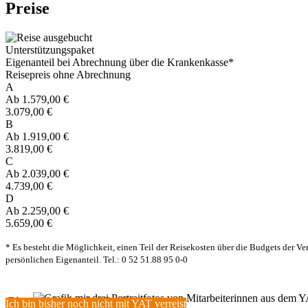
Preise
Unterstützungspaket
Eigenanteil bei Abrechnung über die Krankenkasse*
Reisepreis ohne Abrechnung
A
Ab 1.579,00 €
3.079,00 €
B
Ab 1.919,00 €
3.819,00 €
C
Ab 2.039,00 €
4.739,00 €
D
Ab 2.259,00 €
5.659,00 €
* Es besteht die Möglichkeit, einen Teil der Reisekosten über die Budgets der 
persönlichen Eigenanteil. Tel.: 0 52 51.88 95 0-0
Bitte wähle eine der Optionen:
Ich bin bisher noch nicht mit YAT verreist