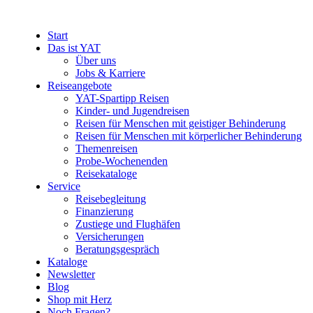
Start
Das ist YAT
Über uns
Jobs & Karriere
Reiseangebote
YAT-Spartipp Reisen
Kinder- und Jugendreisen
Reisen für Menschen mit geistiger Behinderung
Reisen für Menschen mit körperlicher Behinderung
Themenreisen
Probe-Wochenenden
Reisekataloge
Service
Reisebegleitung
Finanzierung
Zustiege und Flughäfen
Versicherungen
Beratungsgespräch
Kataloge
Newsletter
Blog
Shop mit Herz
Noch Fragen?