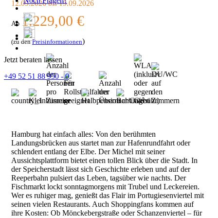
Noch Fragen?
12.09.2026
bis
19.09.2026
1.229,00 €
Ab
)
(zu den
Preisinformationen
Jetzt beraten lassen
+49 52 51 88 950 - 0
Hamburg hat einfach alles: Von den berühmten
Landungsbrücken aus startet man zur Hafenrundfahrt oder
schlendert entlang der Elbe. Der Michel mit seiner
Aussichtsplattform bietet einen tollen Blick über die Stadt. In
der Speicherstadt lässt sich Geschichte erleben und auf der
Reeperbahn pulsiert das Leben, tagsüber wie nachts. Der
Fischmarkt lockt sonntagmorgens mit Trubel und Leckereien.
Wer es ruhiger mag, genießt das Flair im Portugiesenviertel mit
seinen vielen Restaurants. Auch Shoppingfans kommen auf
ihre Kosten: Ob Mönckebergstraße oder Schanzenviertel – für