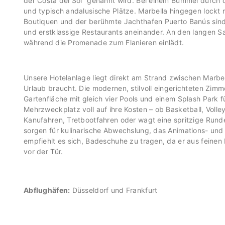
der Costa del Sol“ genannt wird. Bei einem Bummel durch 
und typisch andalusische Plätze. Marbella hingegen lockt 
Boutiquen und der berühmte Jachthafen Puerto Banús sind e
und erstklassige Restaurants aneinander. An den langen 
während die Promenade zum Flanieren einlädt.
Unsere Hotelanlage liegt direkt am Strand zwischen Marbel
Urlaub braucht. Die modernen, stilvoll eingerichteten Zim
Gartenfläche mit gleich vier Pools und einem Splash Park
Mehrzweckplatz voll auf ihre Kosten – ob Basketball, Volley
Kanufahren, Tretbootfahren oder wagt eine spritzige Run
sorgen für kulinarische Abwechslung, das Animations- un
empfiehlt es sich, Badeschuhe zu tragen, da er aus feinen K
vor der Tür.
Abflughäfen:
Düsseldorf und Frankfurt