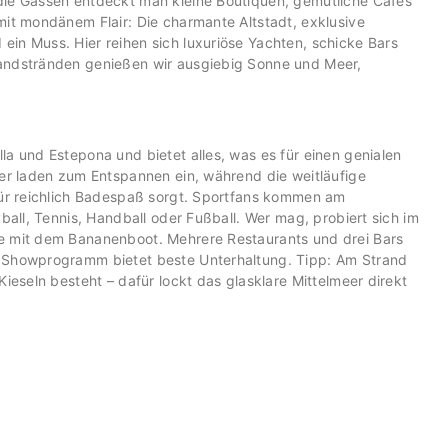
die Gassen entdeckt man kleine Boutiquen, gemütliche Cafés
mit mondänem Flair: Die charmante Altstadt, exklusive
in Muss. Hier reihen sich luxuriöse Yachten, schicke Bars
Sandstränden genießen wir ausgiebig Sonne und Meer,
la und Estepona und bietet alles, was es für einen genialen
mer laden zum Entspannen ein, während die weitläufige
 für reichlich Badespaß sorgt. Sportfans kommen am
ball, Tennis, Handball oder Fußball. Wer mag, probiert sich im
de mit dem Bananenboot. Mehrere Restaurants und drei Bars
d Showprogramm bietet beste Unterhaltung. Tipp: Am Strand
ieseln besteht – dafür lockt das glasklare Mittelmeer direkt