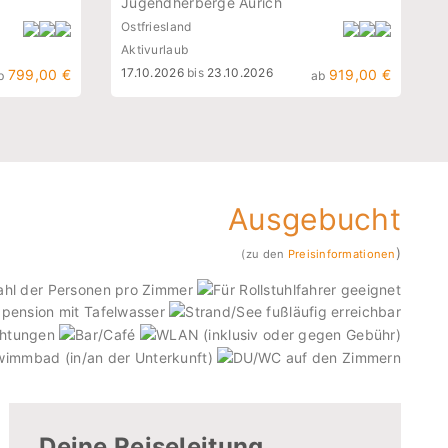
Jugendherberge Aurich
Ostfriesland
Aktivurlaub
17.10.2026
bis
23.10.2026
799,00 €
919,00 €
b
ab
Ausgebucht
)
(zu den
Preisinformationen
Deine Reiseleitung