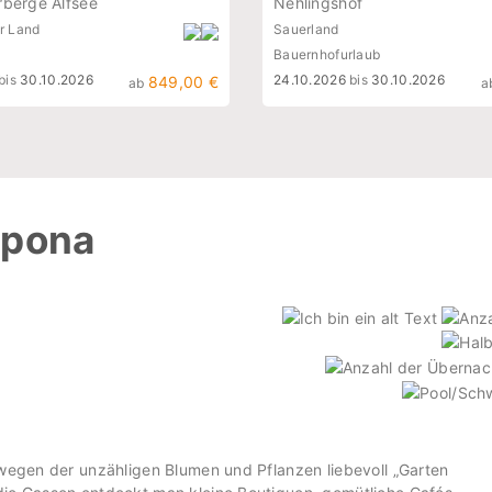
berge Alfsee
Nehlingshof
r Land
Sauerland
Bauernhofurlaub
bis
30.10.2026
24.10.2026
bis
30.10.2026
849,00 €
ab
a
epona
 wegen der unzähligen Blumen und Pflanzen liebevoll „Garten