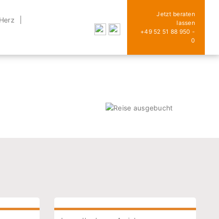
Jetzt beraten
 Herz
lassen
+49 52 51 88 950 -
0