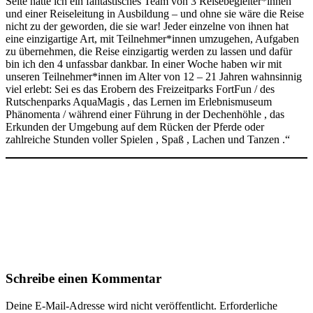
Seite hatte ich ein fantastisches Team von 3 Reisebegleiter*innen
und einer Reiseleitung in Ausbildung – und ohne sie wäre die Reise
nicht zu der geworden, die sie war! Jeder einzelne von ihnen hat
eine einzigartige Art, mit Teilnehmer*innen umzugehen, Aufgaben
zu übernehmen, die Reise einzigartig werden zu lassen und dafür
bin ich den 4 unfassbar dankbar. In einer Woche haben wir mit
unseren Teilnehmer*innen im Alter von 12 – 21 Jahren wahnsinnig
viel erlebt: Sei es das Erobern des Freizeitparks FortFun / des
Rutschenparks AquaMagis , das Lernen im Erlebnismuseum
Phänomenta / während einer Führung in der Dechenhöhle , das
Erkunden der Umgebung auf dem Rücken der Pferde oder
zahlreiche Stunden voller Spielen , Spaß , Lachen und Tanzen .“
Schreibe einen Kommentar
Deine E-Mail-Adresse wird nicht veröffentlicht.
Erforderliche