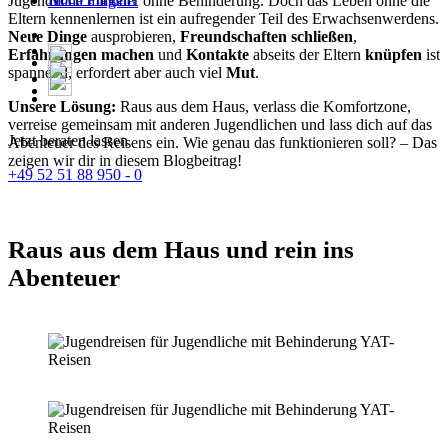
Jugendliche mit oder ohne Behinderung. Doch das Leben ohne die
Noch Fragen?
Eltern kennenlernen ist ein aufregender Teil des Erwachsenwerdens.
Neue Dinge
ausprobieren,
Freundschaften schließen
,
Erfahrungen machen
und
Kontakte
abseits der Eltern
knüpfen
ist
spannend, erfordert aber auch viel
Mut
.
Unsere Lösung:
Raus aus dem Haus, verlass die Komfortzone,
verreise gemeinsam mit anderen Jugendlichen und lass dich auf das
Jetzt beraten lassen
Abenteuer des Reisens ein. Wie genau das funktionieren soll? – Das
zeigen wir dir in diesem Blogbeitrag!
+49 52 51 88 950 - 0
Raus aus dem Haus und rein ins
Abenteuer