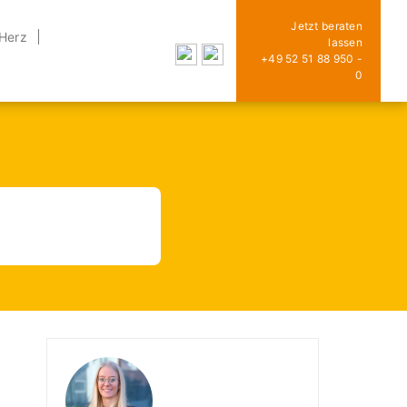
Jetzt beraten
 Herz
lassen
+49 52 51 88 950 -
0