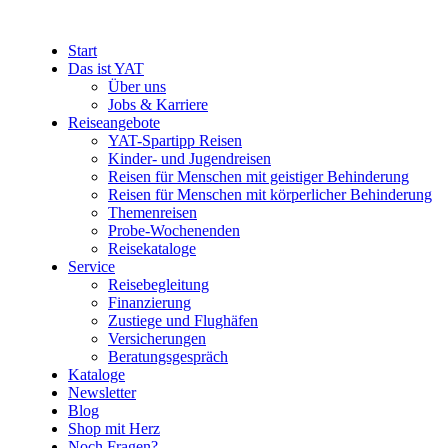
Start
Das ist YAT
Über uns
Jobs & Karriere
Reiseangebote
YAT-Spartipp Reisen
Kinder- und Jugendreisen
Reisen für Menschen mit geistiger Behinderung
Reisen für Menschen mit körperlicher Behinderung
Themenreisen
Probe-Wochenenden
Reisekataloge
Service
Reisebegleitung
Finanzierung
Zustiege und Flughäfen
Versicherungen
Beratungsgespräch
Kataloge
Newsletter
Blog
Shop mit Herz
Noch Fragen?