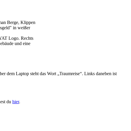
dest du
hier
.