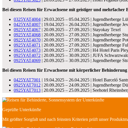
Bei diesen Reisen für Erwachsene mit geistiger und mehrfacher 
0325YAT4004
| 29.03.2025 – 05.04.2025 | Jugendherberge L
0425YAT4007
| 19.04.2025 – 26.04.2025 | Jugendherberge Jev
0925YAT4067
| 20.09.2025 – 27.09.2025 | Stayokay Texel
0925YAT4068
| 20.09.2025 – 27.09.2025 | Jugendherberge Stut
0925YAT4070
| 20.09.2025 – 27.09.2025 | Jugendherberge Po
0925YAT4071
| 20.09.2025 – 27.09.2025 | Jugendherberge Fu
0925YAT4073
| 20.09.2025 – 27.09.2025 | H4 Hotel Paris Pley
0925YAT4072
| 20.09.2025 – 30.09.2025 | JUFA Schwarzwal
0925YAT4069
| 20.09.2025 – 30.09.2025 | Jugendherberge Str
Bei diesen Reisen für Erwachsene mit körperlicher Behinderung 
0425YAT7001
| 19.04.2025 – 26.04.2025 | Hotel Barceló Sant
0925YAT7012
| 20.09.2025 – 24.09.2025 | Jugendherberge Dü
0925YAT7013
| 20.09.2025 – 25.09.2025 | Seehotel Rheinsber
Geprüfte Unterkünfte
Mit größter Sorgfalt und nach feinsten Kriterien prüft unser Produkt