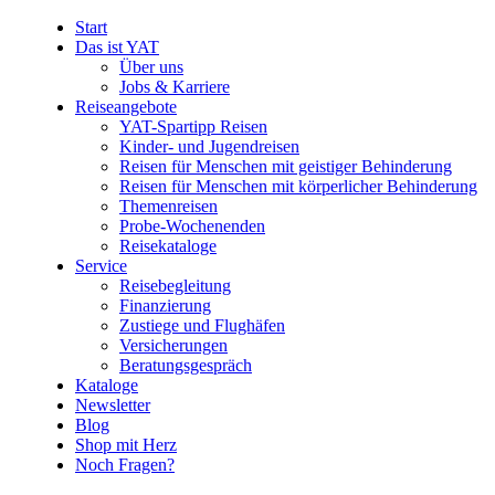
Start
Das ist YAT
Über uns
Jobs & Karriere
Reiseangebote
YAT-Spartipp Reisen
Kinder- und Jugendreisen
Reisen für Menschen mit geistiger Behinderung
Reisen für Menschen mit körperlicher Behinderung
Themenreisen
Probe-Wochenenden
Reisekataloge
Service
Reisebegleitung
Finanzierung
Zustiege und Flughäfen
Versicherungen
Beratungsgespräch
Kataloge
Newsletter
Blog
Shop mit Herz
Noch Fragen?