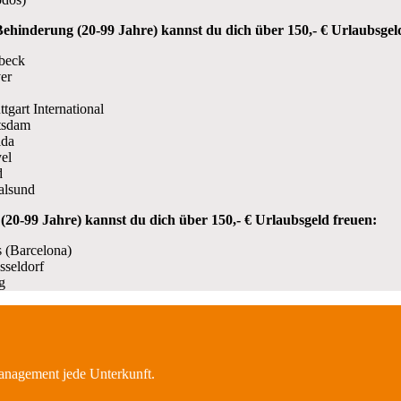
Behinderung (20-99 Jahre) kannst du dich über 150,- € Urlaubsgel
übeck
er
tgart International
tsdam
lda
el
d
alsund
(20-99 Jahre) kannst du dich über 150,- € Urlaubsgeld freuen:
s (Barcelona)
sseldorf
g
management jede Unterkunft.