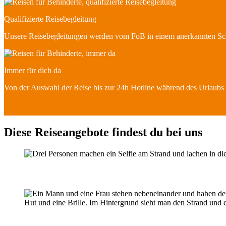
Qualifizierte Reisebegleitung
Unsere Reisebegleitungen werden vom FoB in einem anerkannten Sch
Immer für dich da
Von der Auswahl der Reise bis zur 24h Hotline während des Urlaubs - 
Diese Reiseangebote findest du bei uns