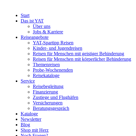
Start
Das ist YAT
Über uns
Jobs & Karriere
Reiseangebote
YAT-Spartipp Reisen
Kinder- und Jugendreisen
Reisen für Menschen mit geistiger Behinderung
Reisen für Menschen mit körperlicher Behinderung
Themenreisen
Probe-Wochenenden
Reisekataloge
Service
Reisebegleitung
Finanzierung
Zustiege und Flughäfen
Versicherungen
Beratungsgespräch
Kataloge
Newsletter
Blog
Shop mit Herz
Noch Fragen?