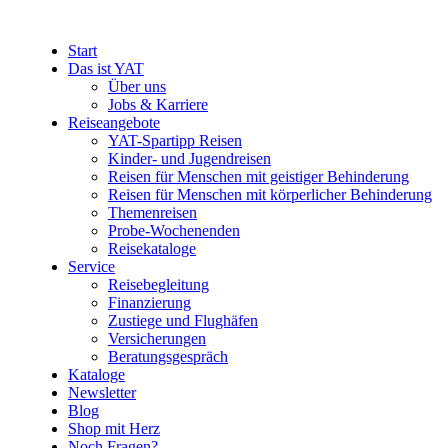
Start
Das ist YAT
Über uns
Jobs & Karriere
Reiseangebote
YAT-Spartipp Reisen
Kinder- und Jugendreisen
Reisen für Menschen mit geistiger Behinderung
Reisen für Menschen mit körperlicher Behinderung
Themenreisen
Probe-Wochenenden
Reisekataloge
Service
Reisebegleitung
Finanzierung
Zustiege und Flughäfen
Versicherungen
Beratungsgespräch
Kataloge
Newsletter
Blog
Shop mit Herz
Noch Fragen?