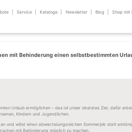
bote
Service
Kataloge
Newsletter
Blog
Shop mit
26: Werde Teil unserer L
chen mit Behinderung einen selbstbestimmten Urla
en Urlaub ermöglichen – das ist unser oberstes Ziel, dafür arbei
chsenen, Kindern und Jugendlichen.
t an und willst einen abwechslungsreichen Sommerjob statt eintön
Menschen mit Behinderung möglich zu machen.