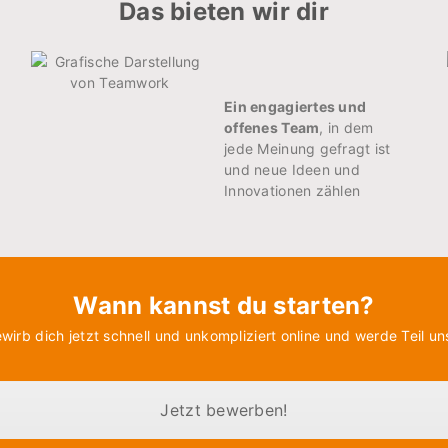
Das bieten wir dir
Ein engagiertes und
offenes Team
, in dem
jede Meinung gefragt ist
und neue Ideen und
Innovationen zählen
Wann kannst du starten?
ewirb dich jetzt schnell und unkompliziert online und werde Teil u
Jetzt bewerben!