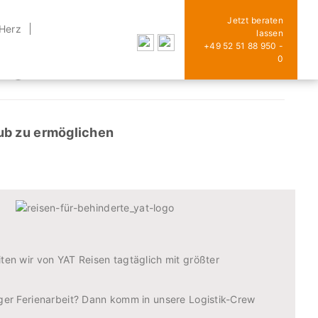
Jetzt beraten
 Herz
lassen
+49 52 51 88 950 -
ogistik-Crew!
0
ub zu ermöglichen
ten wir von YAT Reisen tagtäglich mit größter
iger Ferienarbeit? Dann komm in unsere Logistik-Crew