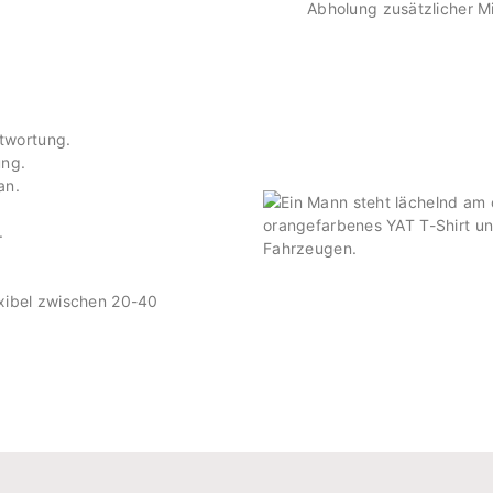
Abholung zusätzlicher M
twortung.
ung.
an.
.
exibel zwischen 20-40