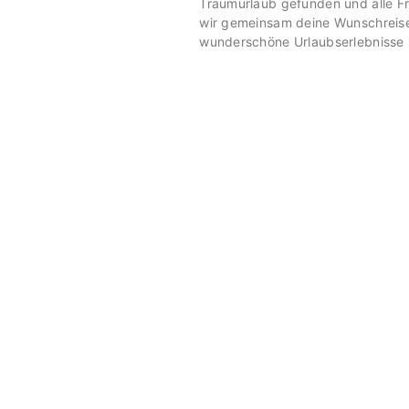
Traumurlaub gefunden und alle F
wir gemeinsam deine Wunschreise
wunderschöne Urlaubserlebnisse