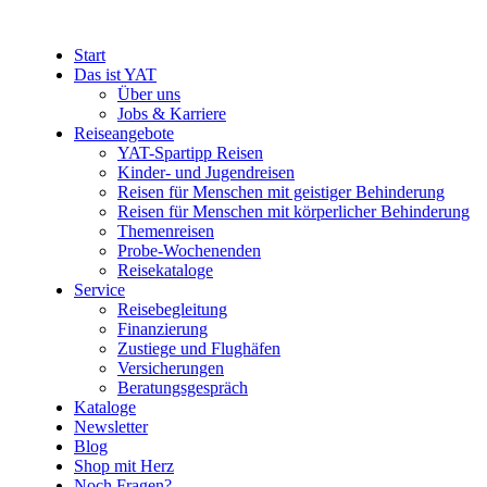
Start
Das ist YAT
Über uns
Jobs & Karriere
Reiseangebote
YAT-Spartipp Reisen
Kinder- und Jugendreisen
Reisen für Menschen mit geistiger Behinderung
Reisen für Menschen mit körperlicher Behinderung
Themenreisen
Probe-Wochenenden
Reisekataloge
Service
Reisebegleitung
Finanzierung
Zustiege und Flughäfen
Versicherungen
Beratungsgespräch
Kataloge
Newsletter
Blog
Shop mit Herz
Noch Fragen?